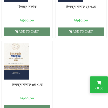
ফিকহুস সালাফ
ফিকহুস সালাফ ২য় খণ্ড
৳৫০০.০০
৳৬৫০.০০
ADD TO CART
ADD TO CART
ফিকহুস সালাফ ৩য় খণ্ড
৳ 0.00
৳৬০০.০০